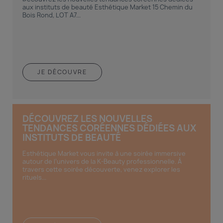
aux instituts de beauté Esthétique Market 15 Chemin du
Bois Rond, LOT A7...
JE DÉCOUVRE
DÉCOUVREZ LES NOUVELLES
TENDANCES CORÉENNES DÉDIÉES AUX
INSTITUTS DE BEAUTÉ
Esthétique Market vous invite à une soirée immersive
autour de l’univers de la K-Beauty professionnelle. À
travers cette soirée découverte, venez explorer les
rituels...