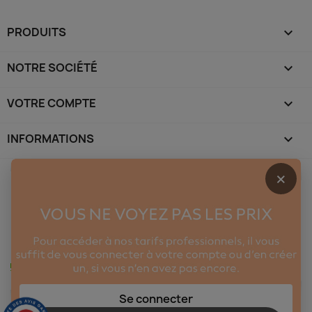
PRODUITS

NOTRE SOCIÉTÉ

VOTRE COMPTE

INFORMATIONS
keyboard_arrow_down
×
Se connecter