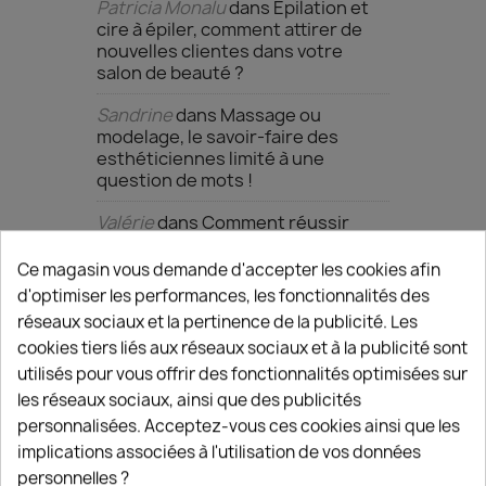
Patricia Monalu
dans
Epilation et
cire à épiler, comment attirer de
nouvelles clientes dans votre
salon de beauté ?
Sandrine
dans
Massage ou
modelage, le savoir-faire des
esthéticiennes limité à une
question de mots !
Valérie
dans
Comment réussir
l’ouverture de son salon de
coiffure ou de son Institut de
Ce magasin vous demande d'accepter les cookies afin
beauté ?
d'optimiser les performances, les fonctionnalités des
réseaux sociaux et la pertinence de la publicité. Les
cookies tiers liés aux réseaux sociaux et à la publicité sont
ARCHIVES
utilisés pour vous offrir des fonctionnalités optimisées sur
les réseaux sociaux, ainsi que des publicités
mai 2026
personnalisées. Acceptez-vous ces cookies ainsi que les
implications associées à l'utilisation de vos données
janvier 2025
personnelles ?