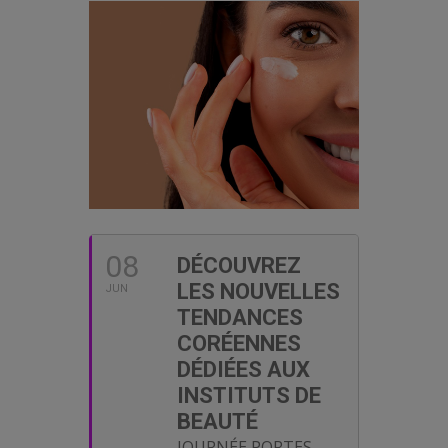
passionnés, nos formations sont l'occasion parfaite pour d
sur la concurrence.
Chez
Esthétique Market
, notre mission est de vous fourni
découvrir notre boutique et laissez-nous vous accompagner
ACCÈS COMPTE
08
DÉCOUVREZ
LES NOUVELLES
JUN
TENDANCES
CORÉENNES
DÉDIÉES AUX
INSTITUTS DE
BEAUTÉ
JOURNÉE PORTES