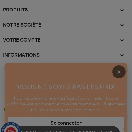
PRODUITS

NOTRE SOCIÉTÉ

VOTRE COMPTE

INFORMATIONS
keyboard_arrow_down
×
Se connecter
9.3
/10