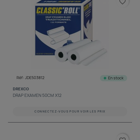
favorite_border
Réf: JDE503812
En stock
DREXCO
DRAP EXAMEN 50CM X12
CONNECTEZ-VOUS POUR VOIR LES PRIX