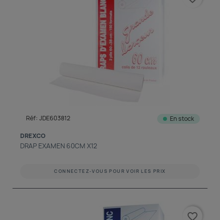
Réf: JDE603812
En stock
DREXCO
DRAP EXAMEN 60CM X12
CONNECTEZ-VOUS POUR VOIR LES PRIX
favorite_border