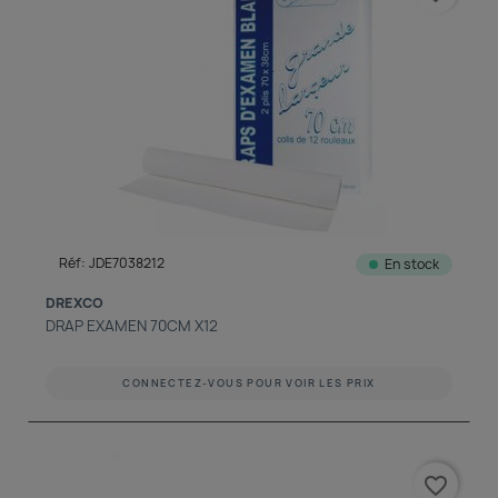
Réf: JDE7038212
En stock
DREXCO
DRAP EXAMEN 70CM X12
CONNECTEZ-VOUS POUR VOIR LES PRIX
favorite_border