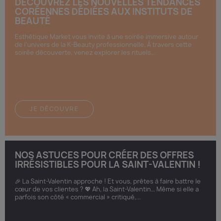
DÉCOUVREZ LES NOUVELLES TENDANCES
CORÉENNES DÉDIÉES AUX INSTITUTS DE
BEAUTÉ
Esthétique Market vous invite à une soirée immersive autour
de l’univers de la K-Beauty professionnelle. À travers cette
soirée découverte, venez explorer les rituels...
JE DÉCOUVRE
NOS ASTUCES POUR CRÉER DES OFFRES
IRRÉSISTIBLES POUR LA SAINT-VALENTIN !
🎉 La Saint-Valentin approche ! Et vous, prêtes à faire battre le
cœur de vos clientes ? 💖 Ah, la Saint-Valentin… Même si elle a
parfois son côté « commercial » critiqué,...