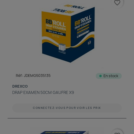
favorite_border
découvrir notre boutique et laissez-nous vous accompagner
ACCÈS COMPTE
Réf: JDEMG5035135
En stock
DREXCO
DRAP EXAMEN 50CM GAUFRE X9
CONNECTEZ-VOUS POUR VOIR LES PRIX