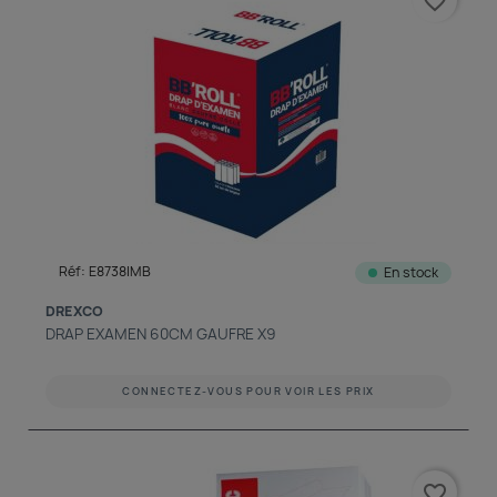
favorite_border
Réf: E8738IMB
En stock
DREXCO
DRAP EXAMEN 60CM GAUFRE X9
CONNECTEZ-VOUS POUR VOIR LES PRIX
favorite_border