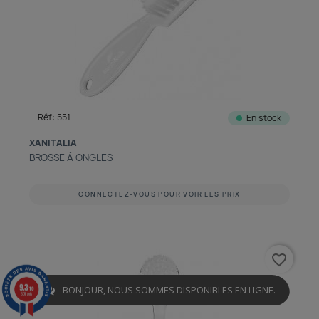
Réf: 551
En stock
XANITALIA
BROSSE À ONGLES
CONNECTEZ-VOUS POUR VOIR LES PRIX
favorite_border
9.3
BONJOUR, NOUS SOMMES DISPONIBLES EN LIGNE.
/10
601 avis