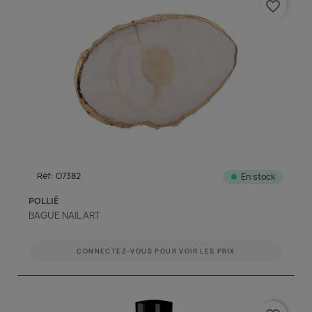
favorite_border
Réf: O7382
En stock
POLLIÉ
BAGUE NAIL ART
CONNECTEZ-VOUS POUR VOIR LES PRIX