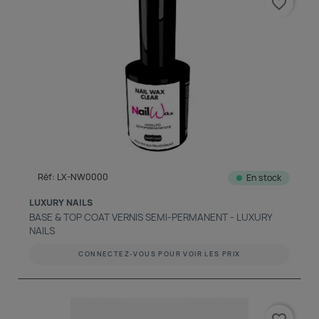
favorite_border
Réf: LX-NW0000
En stock
LUXURY NAILS
BASE & TOP COAT VERNIS SEMI-PERMANENT - LUXURY
NAILS
CONNECTEZ-VOUS POUR VOIR LES PRIX