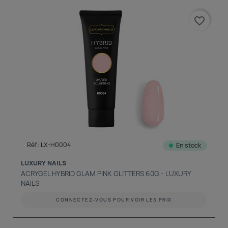
découvrir notre boutique et laissez-nous vous accompagner
favorite_border
ACCÈS COMPTE
Réf: LX-H0004
En stock
LUXURY NAILS
ACRYGEL HYBRID GLAM PINK GLITTERS 60G - LUXURY
NAILS
CONNECTEZ-VOUS POUR VOIR LES PRIX