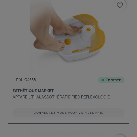
favorite_border
Réf: O4588
En stock
ESTHÉTIQUE MARKET
APPAREIL THALASSOTHÉRAPIE PIED REFLEXOLOGIE
CONNECTEZ-VOUS POUR VOIR LES PRIX