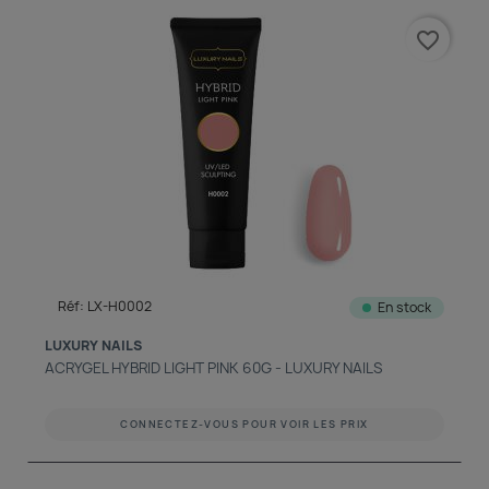
favorite_border
Réf: LX-H0002
En stock
LUXURY NAILS
ACRYGEL HYBRID LIGHT PINK 60G - LUXURY NAILS
CONNECTEZ-VOUS POUR VOIR LES PRIX