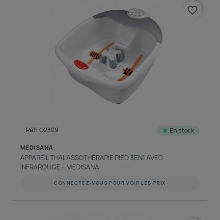
favorite_border
Réf: O2309
En stock
MEDISANA
APPAREIL THALASSOTHÉRAPIE PIED 3EN1 AVEC
INFRAROUGE - MEDISANA
CONNECTEZ-VOUS POUR VOIR LES PRIX