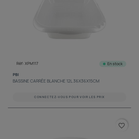
Réf: XPM117
En stock
PBI
BASSINE CARRÉE BLANCHE 12L 36X36X15CM
CONNECTEZ-VOUS POUR VOIR LES PRIX
favorite_border