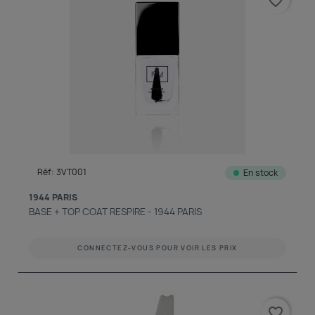
favorite_border
Réf: 3VT001
En stock
1944 PARIS
BASE + TOP COAT RESPIRE - 1944 PARIS
CONNECTEZ-VOUS POUR VOIR LES PRIX
favorite_border