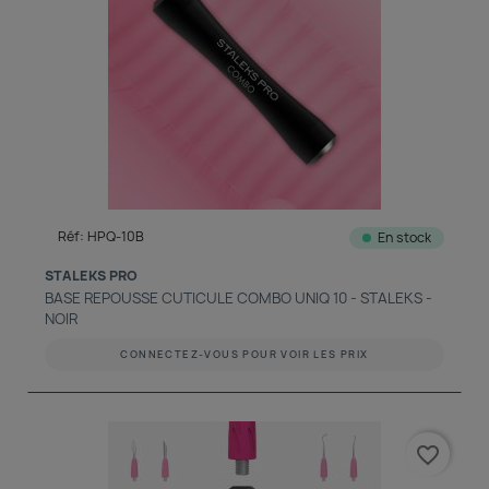
Réf: HPQ-10B
En stock
STALEKS PRO
BASE REPOUSSE CUTICULE COMBO UNIQ 10 - STALEKS -
NOIR
CONNECTEZ-VOUS POUR VOIR LES PRIX
favorite_border