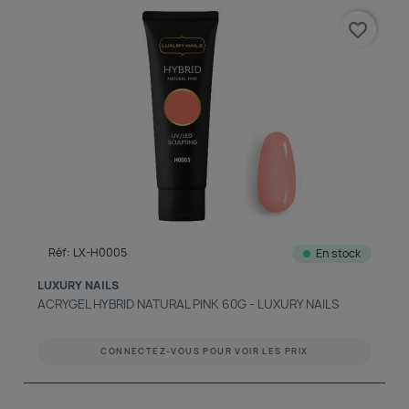
favorite_border
Réf: LX-H0005
En stock
LUXURY NAILS
ACRYGEL HYBRID NATURAL PINK 60G - LUXURY NAILS
CONNECTEZ-VOUS POUR VOIR LES PRIX