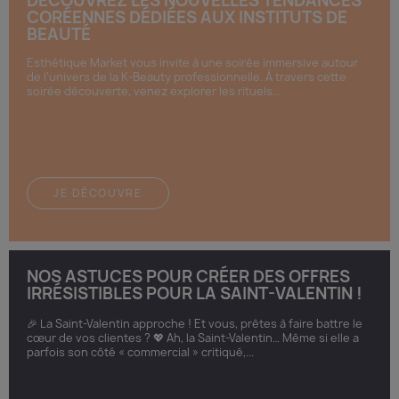
DÉCOUVREZ LES NOUVELLES TENDANCES
CORÉENNES DÉDIÉES AUX INSTITUTS DE
BEAUTÉ
Esthétique Market vous invite à une soirée immersive autour
de l’univers de la K-Beauty professionnelle. À travers cette
soirée découverte, venez explorer les rituels...
JE DÉCOUVRE
NOS ASTUCES POUR CRÉER DES OFFRES
IRRÉSISTIBLES POUR LA SAINT-VALENTIN !
🎉 La Saint-Valentin approche ! Et vous, prêtes à faire battre le
cœur de vos clientes ? 💖 Ah, la Saint-Valentin… Même si elle a
parfois son côté « commercial » critiqué,...