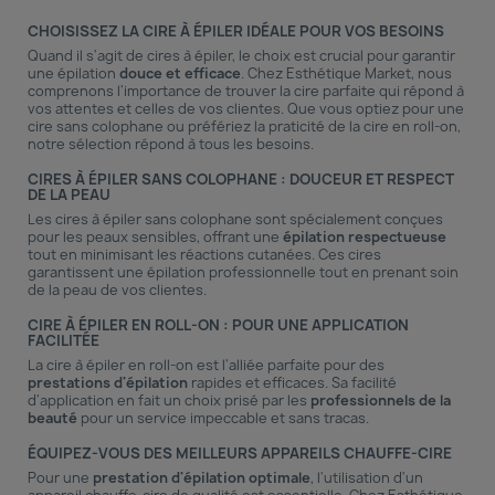
CHOISISSEZ LA CIRE À ÉPILER IDÉALE POUR VOS BESOINS
Quand il s'agit de
cires à épiler
, le choix est crucial pour garantir
une
épilation
douce et efficace
. Chez Esthétique Market, nous
comprenons l'importance de trouver la cire parfaite qui répond à
vos attentes et celles de vos clientes. Que vous optiez pour une
cire sans colophane
ou préfériez la praticité de la
cire en roll-on
,
notre sélection répond à tous les besoins.
CIRES À ÉPILER SANS COLOPHANE : DOUCEUR ET RESPECT
DE LA PEAU
Les
cires à épiler sans colophane
sont spécialement conçues
pour les peaux sensibles, offrant une
épilation respectueuse
tout en minimisant les réactions cutanées. Ces cires
garantissent une
épilation professionnelle
tout en prenant soin
de la peau de vos clientes.
CIRE À ÉPILER EN ROLL-ON : POUR UNE APPLICATION
FACILITÉE
La
cire à épiler en roll-on
est l'alliée parfaite pour des
prestations d'épilation
rapides et efficaces. Sa facilité
d'application en fait un choix prisé par les
professionnels de la
beauté
pour un service impeccable et sans tracas.
ÉQUIPEZ-VOUS DES MEILLEURS APPAREILS CHAUFFE-CIRE
Pour une
prestation d'épilation optimale
, l'utilisation d'un