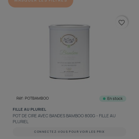
MASQUER LES FILTRES
découvrir notre boutique et laissez-nous vous accompagner
ACCÈS COMPTE
favorite_border
Réf: POTBAMBOO
En stock
FILLE AU PLURIEL
POT DE CIRE AVEC BANDES BAMBOO 800G - FILLE AU
PLURIEL
CONNECTEZ-VOUS POUR VOIR LES PRIX