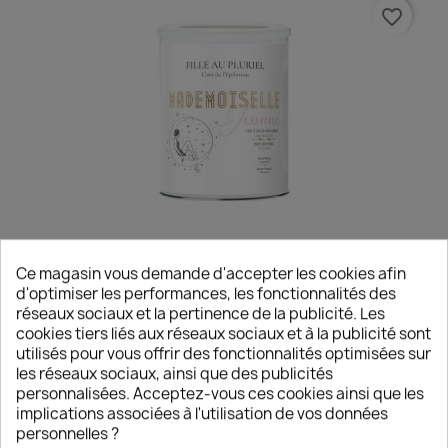
favorite_border
Réf: POTMADJEANNE
En stock
Ce magasin vous demande d'accepter les cookies afin
d'optimiser les performances, les fonctionnalités des
FILLE AU PLURIEL
réseaux sociaux et la pertinence de la publicité. Les
POT DE CIRE AVEC BANDES MADEMOISELLE JEANNE 800G
cookies tiers liés aux réseaux sociaux et à la publicité sont
- FILLE AU PLURIEL
utilisés pour vous offrir des fonctionnalités optimisées sur
CONNECTEZ-VOUS POUR VOIR LES PRIX
les réseaux sociaux, ainsi que des publicités
personnalisées. Acceptez-vous ces cookies ainsi que les
implications associées à l'utilisation de vos données
personnelles ?