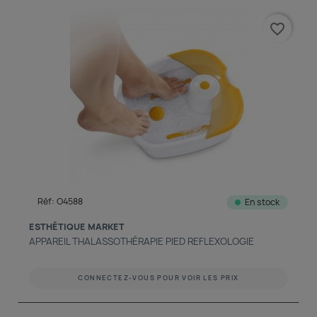
favorite_border
Réf: O4588
En stock
ESTHÉTIQUE MARKET
APPAREIL THALASSOTHÉRAPIE PIED REFLEXOLOGIE
CONNECTEZ-VOUS POUR VOIR LES PRIX