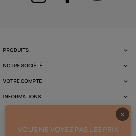
PRODUITS

NOTRE SOCIÉTÉ

VOTRE COMPTE

INFORMATIONS
keyboard_arrow_down
×