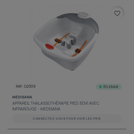
découvrir notre boutique et laissez-nous vous accompagner
favorite_border
ACCÈS COMPTE
Réf: O2309
En stock
MEDISANA
APPAREIL THALASSOTHÉRAPIE PIED 3EN1 AVEC
INFRAROUGE - MEDISANA
CONNECTEZ-VOUS POUR VOIR LES PRIX