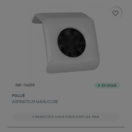
découvrir notre boutique et laissez-nous vous accompagner
favorite_border
ACCÈS COMPTE
Réf: O4205
En stock
POLLIÉ
ASPIRATEUR MANUCURE
CONNECTEZ-VOUS POUR VOIR LES PRIX