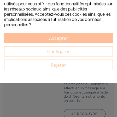
parfois son côté « commercial » critiqué,...
utilisés pour vous offrir des fonctionnalités optimisées sur
les réseaux sociaux, ainsi que des publicités
personnalisées. Acceptez-vous ces cookies ainsi que les
implications associées à l'utilisation de vos données
personnelles ?
JE DÉCOUVRE
Accepter
Configurer
FORMATION
Rejeter
MADÉROTHÉRAPIE
Célèbre technique de
massage d’origine
colombienne qui consiste à
effectuer un massage à la
fois doux et tonique à l’aide
de différents instruments
en bois, la...
JE DÉCOUVRE