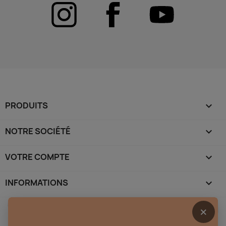
PRODUITS

NOTRE SOCIÉTÉ

VOTRE COMPTE

INFORMATIONS
keyboard_arrow_down
×