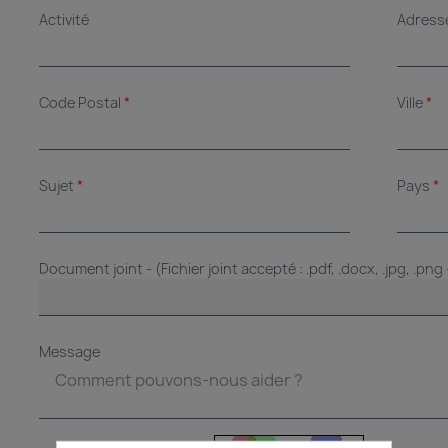
Activité
Adress
Code Postal
*
Ville
*
Sujet
*
Pays
*
Document joint - (Fichier joint accepté : .pdf, .docx, .jpg, .png
Message