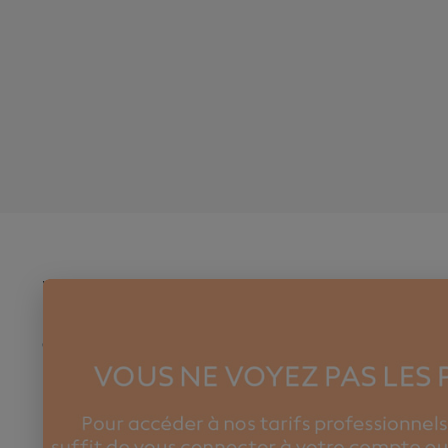
PRODUITS
NOTRE SO
Les produits en promo, soldés et pour les
Livraison
étudiantes
Mentions lé
Nouveaux produits
Conditions 
Meilleures ventes
Paiement sé
Magasin de 
professionn