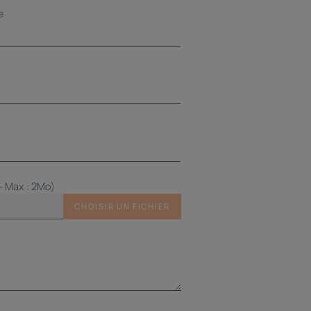
e
 - Max : 2Mo)
CHOISIR UN FICHIER