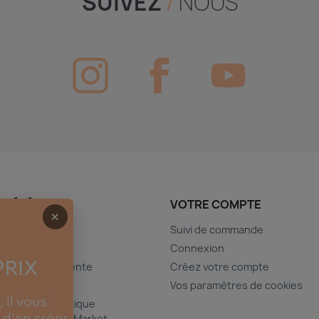
SUIVEZ
/
NOUS
CIÉTÉ
VOTRE COMPTE
×
Suivi de commande
gales
Connexion
générales de vente
Créez votre compte
curisé
Vos paramètres de cookies
matériel esthétique
el | Esthétique Market