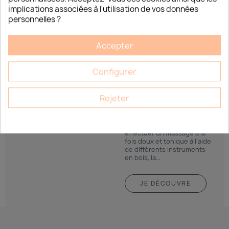
implications associées à l'utilisation de vos données
personnelles ?
JE DÉCOUVRE
Accepter
Configurer
FORMATION
MADÉROTHÉRAPIE
Rejeter
Célèbre technique de
massage d’origine
colombienne qui consiste à
effectuer un massage à la
fois doux et tonique à l’aide
de différents instruments
en bois, la...
JE DÉCOUVRE