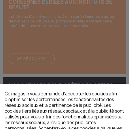
CORÉENNES DÉDIÉES AUX INSTITUTS DE
BEAUTÉ
Esthétique Market vous invite à une soirée immersive autour
de l’univers de la K-Beauty professionnelle. À travers cette
soirée découverte, venez explorer les rituels...
JE DÉCOUVRE
NOS ASTUCES POUR CRÉER DES OFFRES
IRRÉSISTIBLES POUR LA SAINT-VALENTIN !
Ce magasin vous demande d'accepter les cookies afin
d'optimiser les performances, les fonctionnalités des
🎉 La Saint-Valentin approche ! Et vous, prêtes à faire battre le
réseaux sociaux et la pertinence de la publicité. Les
cœur de vos clientes ? 💖 Ah, la Saint-Valentin… Même si elle a
parfois son côté « commercial » critiqué,...
cookies tiers liés aux réseaux sociaux et à la publicité sont
utilisés pour vous offrir des fonctionnalités optimisées sur
les réseaux sociaux, ainsi que des publicités
personnalisées. Acceptez-vous ces cookies ainsi que les