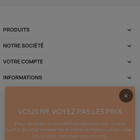
PRODUITS

NOTRE SOCIÉTÉ

VOTRE COMPTE

INFORMATIONS
keyboard_arrow_down
×