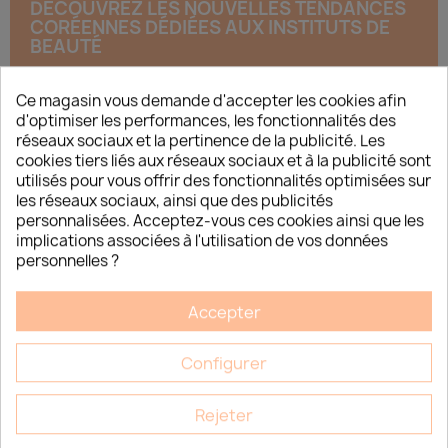
DÉCOUVREZ LES NOUVELLES TENDANCES
CORÉENNES DÉDIÉES AUX INSTITUTS DE
BEAUTÉ
Esthétique Market vous invite à une soirée immersive autour
de l’univers de la K-Beauty professionnelle. À travers cette
Ce magasin vous demande d'accepter les cookies afin
soirée découverte, venez explorer les rituels...
d'optimiser les performances, les fonctionnalités des
réseaux sociaux et la pertinence de la publicité. Les
cookies tiers liés aux réseaux sociaux et à la publicité sont
utilisés pour vous offrir des fonctionnalités optimisées sur
les réseaux sociaux, ainsi que des publicités
personnalisées. Acceptez-vous ces cookies ainsi que les
JE DÉCOUVRE
implications associées à l'utilisation de vos données
personnelles ?
Accepter
NOS ASTUCES POUR CRÉER DES OFFRES
IRRÉSISTIBLES POUR LA SAINT-VALENTIN !
Configurer
🎉 La Saint-Valentin approche ! Et vous, prêtes à faire battre le
cœur de vos clientes ? 💖 Ah, la Saint-Valentin… Même si elle a
parfois son côté « commercial » critiqué,...
Rejeter