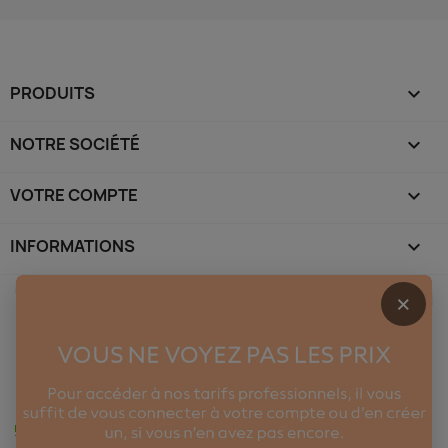
PRODUITS

NOTRE SOCIÉTÉ

VOTRE COMPTE

INFORMATIONS
keyboard_arrow_down
×