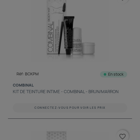
découvrir notre boutique et laissez-nous vous accompagner
ACCÈS COMPTE
Réf: BCKPM
En stock
COMBINAL
KIT DE TEINTURE INTIME - COMBINAL - BRUN/MARRON
CONNECTEZ-VOUS POUR VOIR LES PRIX
favorite_border