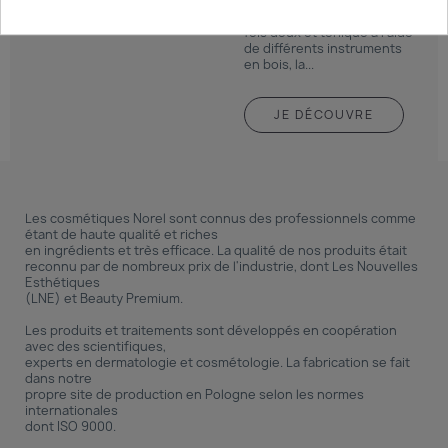
colombienne qui consiste à
effectuer un massage à la
fois doux et tonique à l’aide
de différents instruments
en bois, la...
JE DÉCOUVRE
Les cosmétiques Norel sont connus des professionnels comme
étant de haute qualité et riches
en ingrédients et très efficace.
La qualité de nos produits était
reconnu par de nombreux prix de l'industrie, dont Les Nouvelles
Esthétiques
(LNE) et Beauty Premium.
Les produits et traitements sont développés en coopération
avec des scientifiques,
experts en dermatologie et cosmétologie.
La fabrication se fait
dans notre
propre site de production en Pologne selon les normes
internationales
dont ISO 9000.