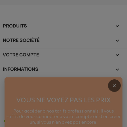
PRODUITS

NOTRE SOCIÉTÉ

VOTRE COMPTE

INFORMATIONS
keyboard_arrow_down
×