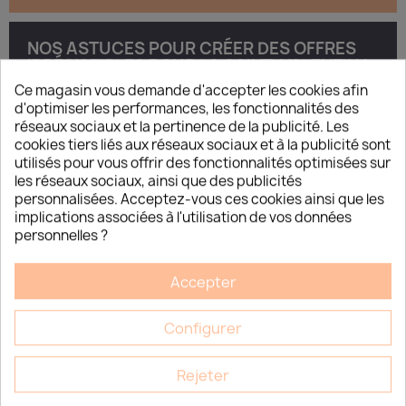
NOS ASTUCES POUR CRÉER DES OFFRES
IRRÉSISTIBLES POUR LA SAINT-VALENTIN !
Ce magasin vous demande d'accepter les cookies afin
🎉 La Saint-Valentin approche ! Et vous, prêtes à faire battre le
d'optimiser les performances, les fonctionnalités des
cœur de vos clientes ? 💖 Ah, la Saint-Valentin… Même si elle a
réseaux sociaux et la pertinence de la publicité. Les
parfois son côté « commercial » critiqué,...
cookies tiers liés aux réseaux sociaux et à la publicité sont
utilisés pour vous offrir des fonctionnalités optimisées sur
les réseaux sociaux, ainsi que des publicités
personnalisées. Acceptez-vous ces cookies ainsi que les
implications associées à l'utilisation de vos données
JE DÉCOUVRE
personnelles ?
Accepter
FORMATION
Configurer
MADÉROTHÉRAPIE
Rejeter
Célèbre technique de
massage d’origine