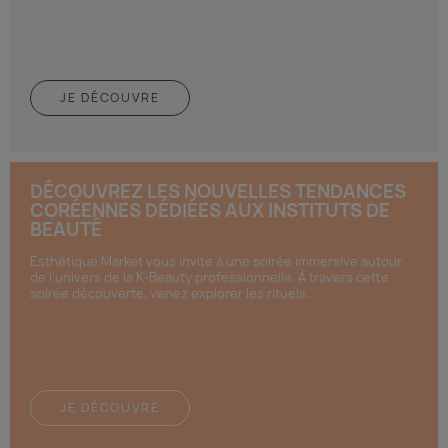
JE DÉCOUVRE
DÉCOUVREZ LES NOUVELLES TENDANCES
CORÉENNES DÉDIÉES AUX INSTITUTS DE
BEAUTÉ
Esthétique Market vous invite à une soirée immersive autour
de l’univers de la K-Beauty professionnelle. À travers cette
soirée découverte, venez explorer les rituels...
JE DÉCOUVRE