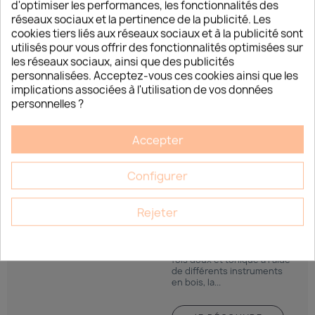
d'optimiser les performances, les fonctionnalités des
cœur de vos clientes ? 💖 Ah, la Saint-Valentin… Même si elle a
réseaux sociaux et la pertinence de la publicité. Les
parfois son côté « commercial » critiqué,...
cookies tiers liés aux réseaux sociaux et à la publicité sont
utilisés pour vous offrir des fonctionnalités optimisées sur
les réseaux sociaux, ainsi que des publicités
personnalisées. Acceptez-vous ces cookies ainsi que les
implications associées à l'utilisation de vos données
JE DÉCOUVRE
personnelles ?
Accepter
Configurer
FORMATION
MADÉROTHÉRAPIE
Rejeter
Célèbre technique de
massage d’origine
colombienne qui consiste à
effectuer un massage à la
fois doux et tonique à l’aide
de différents instruments
en bois, la...