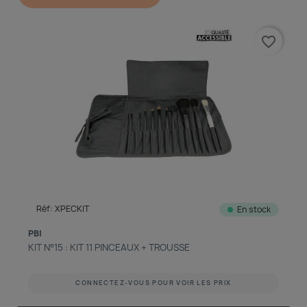
découvrir notre boutique et laissez-nous vous accompagner
favorite_border
ACCÈS COMPTE
Réf: XPECKIT
En stock
PBI
KIT N°15 : KIT 11 PINCEAUX + TROUSSE
CONNECTEZ-VOUS POUR VOIR LES PRIX