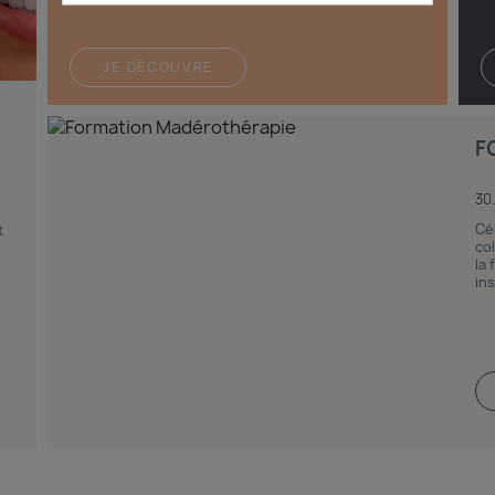
JE DÉCOUVRE
F
30
Cé
t
co
la 
ins