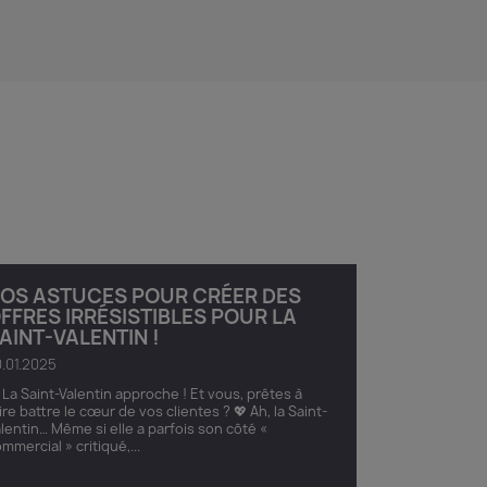
OS ASTUCES POUR CRÉER DES
FFRES IRRÉSISTIBLES POUR LA
AINT-VALENTIN !
.01.2025
 La Saint-Valentin approche ! Et vous, prêtes à
ire battre le cœur de vos clientes ? 💖 Ah, la Saint-
lentin… Même si elle a parfois son côté «
mmercial » critiqué,...