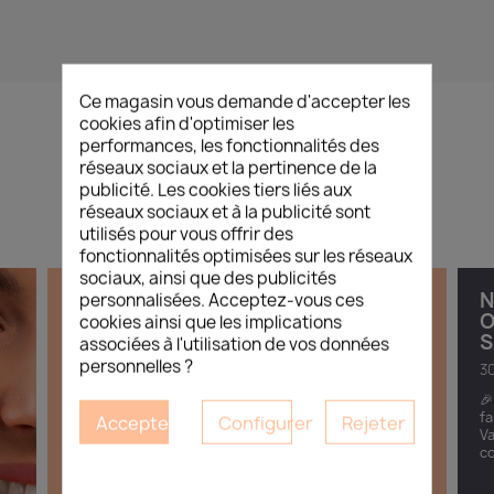
Ce magasin vous demande d'accepter les
cookies afin d'optimiser les
performances, les fonctionnalités des
L’ACTUALITÉ
/
BEAUTÉ
réseaux sociaux et la pertinence de la
publicité. Les cookies tiers liés aux
réseaux sociaux et à la publicité sont
utilisés pour vous offrir des
fonctionnalités optimisées sur les réseaux
sociaux, ainsi que des publicités
DÉCOUVREZ LES NOUVELLES
N
personnalisées. Acceptez-vous ces
TENDANCES CORÉENNES DÉDIÉES
O
cookies ainsi que les implications
AUX INSTITUTS DE BEAUTÉ
S
associées à l'utilisation de vos données
personnelles ?
11.05.2026
30
Esthétique Market vous invite à une soirée
🎉
immersive autour de l’univers de la K-Beauty
fa
Accepter
Configurer
Rejeter
professionnelle. À travers cette soirée découverte,
Va
venez explorer les rituels...
co