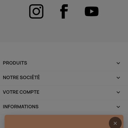
PRODUITS

NOTRE SOCIÉTÉ

VOTRE COMPTE

INFORMATIONS
keyboard_arrow_down
×