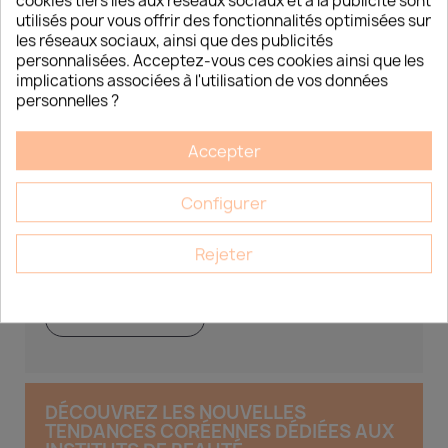
cookies tiers liés aux réseaux sociaux et à la publicité sont
utilisés pour vous offrir des fonctionnalités optimisées sur
les réseaux sociaux, ainsi que des publicités
personnalisées. Acceptez-vous ces cookies ainsi que les
implications associées à l'utilisation de vos données
personnelles ?
DÉCOUVREZ LES NOUVELLES
TENDANCES CORÉENNES DÉDIÉES AUX
INSTITUTS DE BEAUTÉ
Accepter
Découvrez les nouvelles tendances coréennes dédiées
aux instituts de beauté Esthétique Market 15 Chemin du
Configurer
Bois Rond, LOT A7...
Rejeter
JE DÉCOUVRE
DÉCOUVREZ LES NOUVELLES
TENDANCES CORÉENNES DÉDIÉES AUX