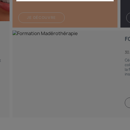
JE DÉCOUVRE
F
30
Cé
t
co
la 
ins