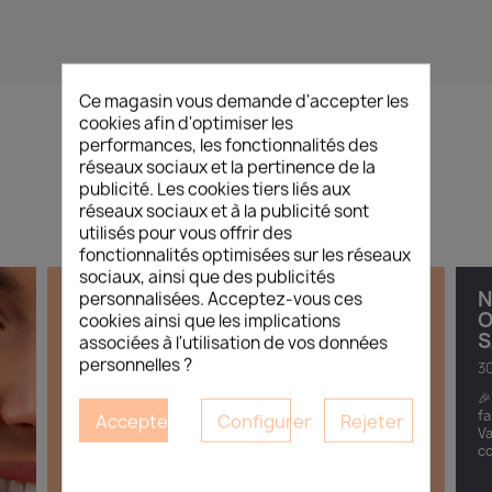
Ce magasin vous demande d'accepter les
cookies afin d'optimiser les
performances, les fonctionnalités des
L’ACTUALITÉ
/
BEAUTÉ
réseaux sociaux et la pertinence de la
publicité. Les cookies tiers liés aux
réseaux sociaux et à la publicité sont
utilisés pour vous offrir des
fonctionnalités optimisées sur les réseaux
sociaux, ainsi que des publicités
DÉCOUVREZ LES NOUVELLES
N
personnalisées. Acceptez-vous ces
TENDANCES CORÉENNES DÉDIÉES
O
cookies ainsi que les implications
AUX INSTITUTS DE BEAUTÉ
S
associées à l'utilisation de vos données
personnelles ?
11.05.2026
30
Esthétique Market vous invite à une soirée
🎉
immersive autour de l’univers de la K-Beauty
fa
Accepter
Configurer
Rejeter
professionnelle. À travers cette soirée découverte,
Va
venez explorer les rituels...
co