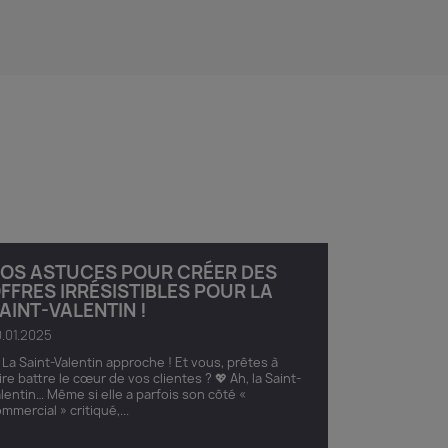
OS ASTUCES POUR CRÉER DES
FFRES IRRÉSISTIBLES POUR LA
AINT-VALENTIN !
.01.2025
 La Saint-Valentin approche ! Et vous, prêtes à
ire battre le cœur de vos clientes ? 💖 Ah, la Saint-
lentin… Même si elle a parfois son côté «
mmercial » critiqué,...