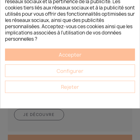
réseaux sociaux et la pertinence de la publicité. Les
cookies tiers liés aux réseaux sociaux et à la publicité sont
utilisés pour vous offrir des fonctionnalités optimisées sur
les réseaux sociaux, ainsi que des publicités
personnalisées. Acceptez-vous ces cookies ainsi que les
implications associées à l'utilisation de vos données
personnelles ?
DÉCOUVREZ LES NOUVELLES
TENDANCES CORÉENNES DÉDIÉES AUX
Accepter
INSTITUTS DE BEAUTÉ
Découvrez les nouvelles tendances coréennes dédiées
Configurer
aux instituts de beauté Esthétique Market 15 Chemin du
Bois Rond, LOT A7...
Rejeter
JE DÉCOUVRE