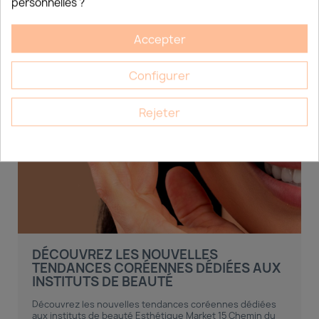
personnelles ?
Accepter
Configurer
Rejeter
DÉCOUVREZ LES NOUVELLES
TENDANCES CORÉENNES DÉDIÉES AUX
INSTITUTS DE BEAUTÉ
Découvrez les nouvelles tendances coréennes dédiées
aux instituts de beauté Esthétique Market 15 Chemin du