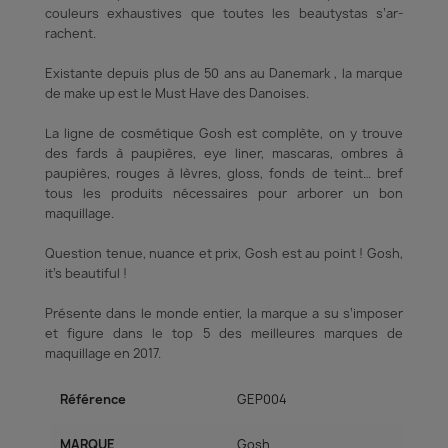
couleurs exhaus­tives que toutes les beau­tys­tas s’ar­
rachent.
Existante depuis plus de 50 ans au Danemark , la marque
de make up est le Must Have des Danoises.
La ligne de cosmétique Gosh est complète, on y trouve
des fards à paupières, eye liner, mascaras, ombres à
paupières, rouges à lèvres, gloss, fonds de teint… bref
tous les produits nécessaires pour arborer un bon
maquillage.
Question tenue, nuance et prix, Gosh est au point ! Gosh,
it’s beautiful !
Présente dans le monde entier, la marque a su s’imposer
et figure dans le top 5 des meilleures marques de
maquillage en 2017.
Référence
GEP004
MARQUE
Gosh