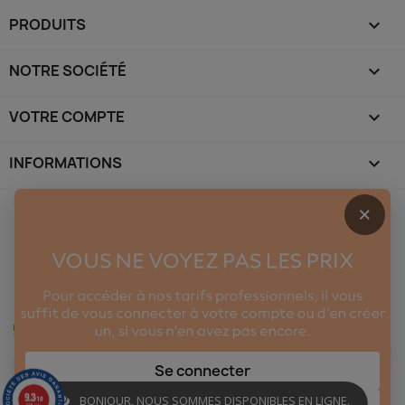
PRODUITS

NOTRE SOCIÉTÉ

VOTRE COMPTE

INFORMATIONS
keyboard_arrow_down
×
Se connecter
9.3
BONJOUR, NOUS SOMMES DISPONIBLES EN LIGNE.
/10