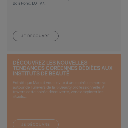
Bois Rond, LOT A7...
JE DÉCOUVRE
DÉCOUVREZ LES NOUVELLES
TENDANCES CORÉENNES DÉDIÉES AUX
INSTITUTS DE BEAUTÉ
Esthétique Market vous invite à une soirée immersive
autour de l’univers de la K-Beauty professionnelle. À
travers cette soirée découverte, venez explorer les
rituels...
JE DÉCOUVRE