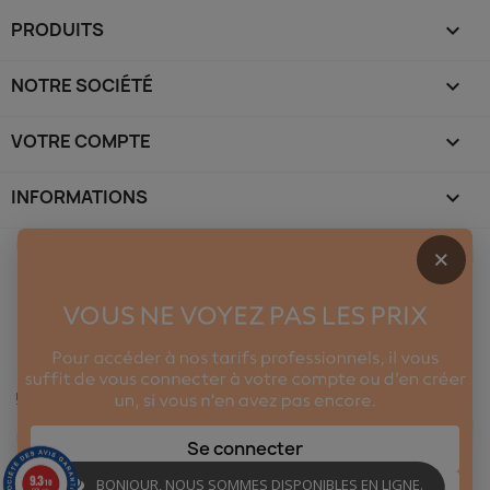
PRODUITS

NOTRE SOCIÉTÉ

VOTRE COMPTE

INFORMATIONS
keyboard_arrow_down
×
Se connecter
9.3
BONJOUR, NOUS SOMMES DISPONIBLES EN LIGNE.
/10