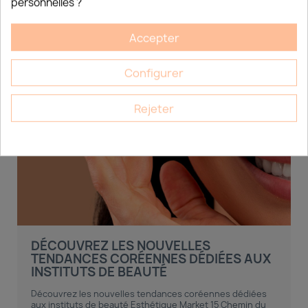
personnelles ?
Accepter
Configurer
Rejeter
DÉCOUVREZ LES NOUVELLES
TENDANCES CORÉENNES DÉDIÉES AUX
INSTITUTS DE BEAUTÉ
Découvrez les nouvelles tendances coréennes dédiées
aux instituts de beauté Esthétique Market 15 Chemin du