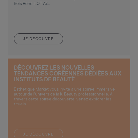
Bois Rond, LOT A7...
JE DÉCOUVRE
DÉCOUVREZ LES NOUVELLES
TENDANCES CORÉENNES DÉDIÉES AUX
INSTITUTS DE BEAUTÉ
Esthétique Market vous invite à une soirée immersive
autour de l’univers de la K-Beauty professionnelle. À
travers cette soirée découverte, venez explorer les
rituels...
JE DÉCOUVRE