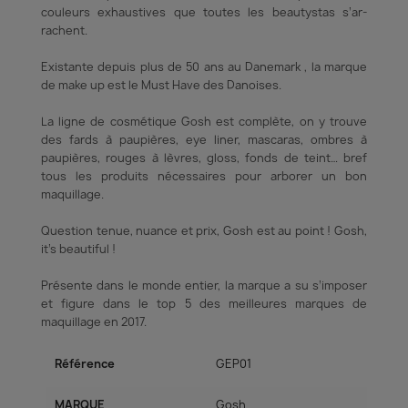
couleurs exhaus­tives que toutes les beau­tys­tas s’ar­
rachent.
Existante depuis plus de 50 ans au Danemark , la marque
de make up est le Must Have des Danoises.
La ligne de cosmétique Gosh est complète, on y trouve
des fards à paupières, eye liner, mascaras, ombres à
paupières, rouges à lèvres, gloss, fonds de teint… bref
tous les produits nécessaires pour arborer un bon
maquillage.
Question tenue, nuance et prix, Gosh est au point ! Gosh,
it’s beautiful !
Présente dans le monde entier, la marque a su s’imposer
et figure dans le top 5 des meilleures marques de
maquillage en 2017.
Référence
GEP01
MARQUE
Gosh