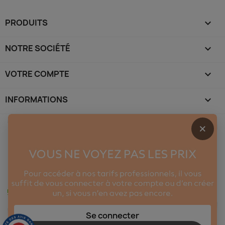
PRODUITS

NOTRE SOCIÉTÉ

VOTRE COMPTE

INFORMATIONS
keyboard_arrow_down
×
Se connecter