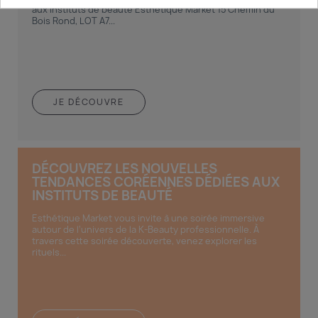
aux instituts de beauté Esthétique Market 15 Chemin du
Bois Rond, LOT A7...
JE DÉCOUVRE
DÉCOUVREZ LES NOUVELLES
TENDANCES CORÉENNES DÉDIÉES AUX
INSTITUTS DE BEAUTÉ
Esthétique Market vous invite à une soirée immersive
autour de l’univers de la K-Beauty professionnelle. À
travers cette soirée découverte, venez explorer les
rituels...