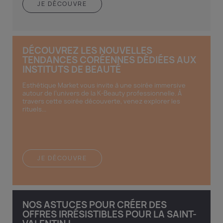
JE DÉCOUVRE
DÉCOUVREZ LES NOUVELLES
TENDANCES CORÉENNES DÉDIÉES AUX
INSTITUTS DE BEAUTÉ
Esthétique Market vous invite à une soirée immersive
autour de l’univers de la K-Beauty professionnelle. À
travers cette soirée découverte, venez explorer les
rituels...
JE DÉCOUVRE
NOS ASTUCES POUR CRÉER DES
OFFRES IRRÉSISTIBLES POUR LA SAINT-