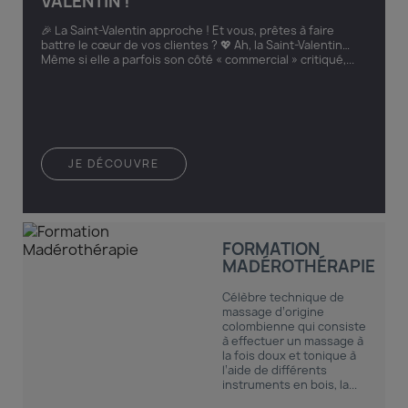
VALENTIN !
🎉 La Saint-Valentin approche ! Et vous, prêtes à faire
battre le cœur de vos clientes ? 💖 Ah, la Saint-Valentin…
Même si elle a parfois son côté « commercial » critiqué,...
JE DÉCOUVRE
FORMATION
MADÉROTHÉRAPIE
Célèbre technique de
massage d’origine
colombienne qui consiste
à effectuer un massage à
la fois doux et tonique à
l’aide de différents
instruments en bois, la...