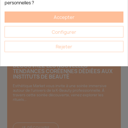
aux instituts de beauté Esthétique Market 15 Chemin du
personnelles ?
Bois Rond, LOT A7...
Accepter
Configurer
JE DÉCOUVRE
Rejeter
DÉCOUVREZ LES NOUVELLES
TENDANCES CORÉENNES DÉDIÉES AUX
INSTITUTS DE BEAUTÉ
Esthétique Market vous invite à une soirée immersive
autour de l’univers de la K-Beauty professionnelle. À
travers cette soirée découverte, venez explorer les
rituels...
JE DÉCOUVRE