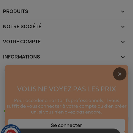
PRODUITS

NOTRE SOCIÉTÉ

VOTRE COMPTE

INFORMATIONS
keyboard_arrow_down
×
Se connecter