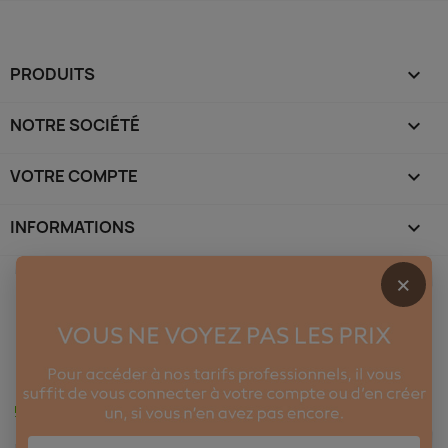
PRODUITS

NOTRE SOCIÉTÉ

VOTRE COMPTE

INFORMATIONS
keyboard_arrow_down
×