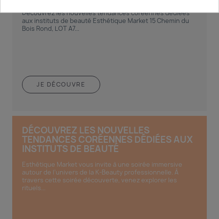
Découvrez les nouvelles tendances coréennes dédiées
aux instituts de beauté Esthétique Market 15 Chemin du
Bois Rond, LOT A7...
JE DÉCOUVRE
DÉCOUVREZ LES NOUVELLES
TENDANCES CORÉENNES DÉDIÉES AUX
INSTITUTS DE BEAUTÉ
Esthétique Market vous invite à une soirée immersive
autour de l’univers de la K-Beauty professionnelle. À
travers cette soirée découverte, venez explorer les
rituels...