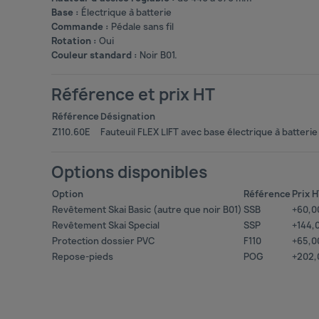
Base :
Électrique à batterie
Commande :
Pédale sans fil
Rotation :
Oui
Couleur standard :
Noir B01.
Référence et prix HT
Référence
Désignation
Z110.60E
Fauteuil FLEX LIFT avec base électrique à batterie
Options disponibles
Option
Référence
Prix 
Revêtement Skai Basic (autre que noir B01)
SSB
+60,0
Revêtement Skai Special
SSP
+144,
Protection dossier PVC
F110
+65,0
Repose-pieds
POG
+202,