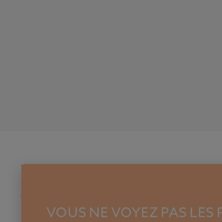
PRODUITS
NOTRE SO
Les produits en promo, soldés et pour les
Livraison
étudiantes
Mentions lé
Nouveaux produits
Conditions 
Meilleures ventes