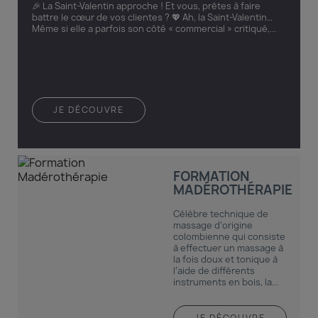
🎉 La Saint-Valentin approche ! Et vous, prêtes à faire
battre le cœur de vos clientes ? 💖 Ah, la Saint-Valentin…
Même si elle a parfois son côté « commercial » critiqué,...
JE DÉCOUVRE
FORMATION
MADÉROTHÉRAPIE
Célèbre technique de
massage d’origine
colombienne qui consiste
à effectuer un massage à
la fois doux et tonique à
l’aide de différents
instruments en bois, la...
JE DÉCOUVRE