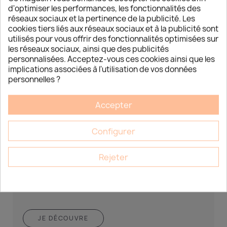
d'optimiser les performances, les fonctionnalités des
réseaux sociaux et la pertinence de la publicité. Les
cookies tiers liés aux réseaux sociaux et à la publicité sont
utilisés pour vous offrir des fonctionnalités optimisées sur
les réseaux sociaux, ainsi que des publicités
personnalisées. Acceptez-vous ces cookies ainsi que les
implications associées à l'utilisation de vos données
personnelles ?
Accepter
DÉCOUVREZ LES NOUVELLES
TENDANCES CORÉENNES DÉDIÉES AUX
INSTITUTS DE BEAUTÉ
Configurer
Découvrez les nouvelles tendances coréennes dédiées
aux instituts de beauté Esthétique Market 15 Chemin du
Rejeter
Bois Rond, LOT A7...
JE DÉCOUVRE