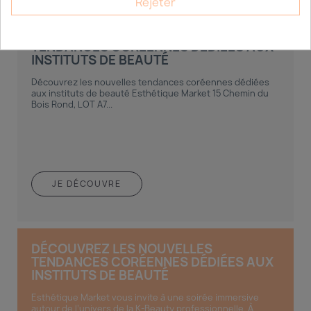
Rejeter
DÉCOUVREZ LES NOUVELLES
TENDANCES CORÉENNES DÉDIÉES AUX
INSTITUTS DE BEAUTÉ
Découvrez les nouvelles tendances coréennes dédiées
aux instituts de beauté Esthétique Market 15 Chemin du
Bois Rond, LOT A7...
JE DÉCOUVRE
DÉCOUVREZ LES NOUVELLES
TENDANCES CORÉENNES DÉDIÉES AUX
INSTITUTS DE BEAUTÉ
Esthétique Market vous invite à une soirée immersive
autour de l’univers de la K-Beauty professionnelle. À