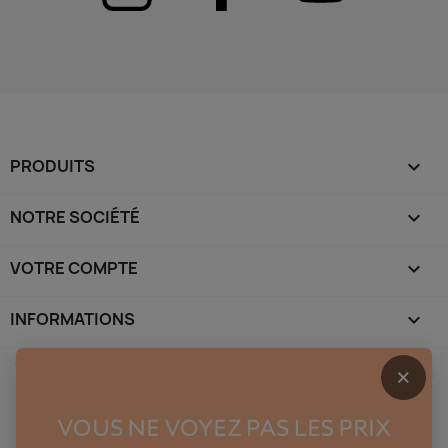
PRODUITS

NOTRE SOCIÉTÉ

VOTRE COMPTE

INFORMATIONS
keyboard_arrow_down
×