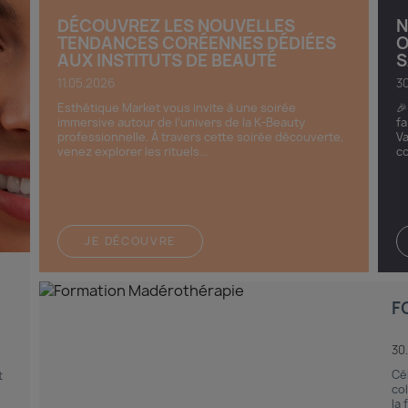
DÉCOUVREZ LES NOUVELLES
N
TENDANCES CORÉENNES DÉDIÉES
O
AUX INSTITUTS DE BEAUTÉ
S
11.05.2026
30
Esthétique Market vous invite à une soirée
🎉
immersive autour de l’univers de la K-Beauty
fa
professionnelle. À travers cette soirée découverte,
Va
venez explorer les rituels...
co
JE DÉCOUVRE
F
30
Cé
t
co
la 