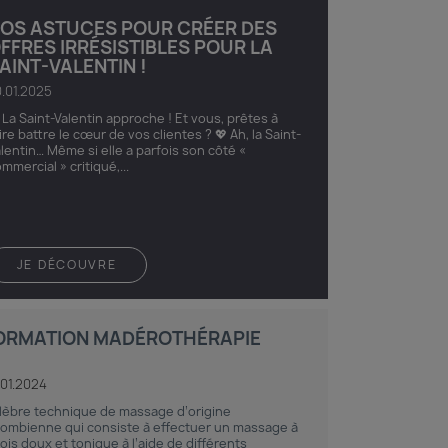
OS ASTUCES POUR CRÉER DES
FFRES IRRÉSISTIBLES POUR LA
AINT-VALENTIN !
.01.2025
 La Saint-Valentin approche ! Et vous, prêtes à
ire battre le cœur de vos clientes ? 💖 Ah, la Saint-
lentin… Même si elle a parfois son côté «
mmercial » critiqué,...
JE DÉCOUVRE
ORMATION MADÉROTHÉRAPIE
.01.2024
lèbre technique de massage d’origine
lombienne qui consiste à effectuer un massage à
fois doux et tonique à l’aide de différents