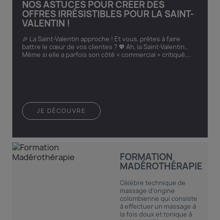
NOS ASTUCES POUR CRÉER DES
OFFRES IRRÉSISTIBLES POUR LA SAINT-
VALENTIN !
🎉 La Saint-Valentin approche ! Et vous, prêtes à faire
battre le cœur de vos clientes ? 💖 Ah, la Saint-Valentin…
Même si elle a parfois son côté « commercial » critiqué,...
JE DÉCOUVRE
FORMATION
MADÉROTHÉRAPIE
Célèbre technique de
massage d’origine
colombienne qui consiste
à effectuer un massage à
la fois doux et tonique à