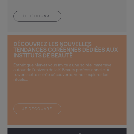
JE DÉCOUVRE
DÉCOUVREZ LES NOUVELLES
TENDANCES CORÉENNES DÉDIÉES AUX
INSTITUTS DE BEAUTÉ
Esthétique Market vous invite à une soirée immersive
autour de l’univers de la K-Beauty professionnelle. À
travers cette soirée découverte, venez explorer les
rituels...
JE DÉCOUVRE