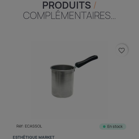
PRODUITS
/
COMPLÉMENTAIRES…
favorite_border
Réf: ECASSOL
En stock
ESTHÉTIQUE MARKET