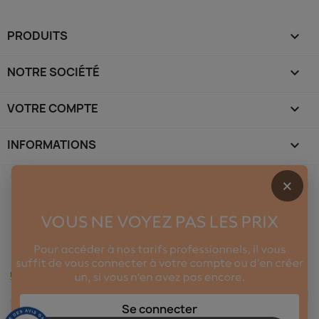
PRODUITS

NOTRE SOCIÉTÉ

VOTRE COMPTE

INFORMATIONS
keyboard_arrow_down
×
Se connecter