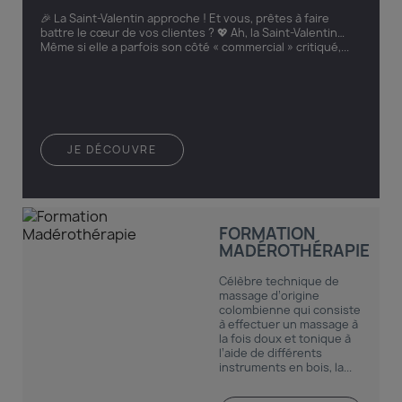
🎉 La Saint-Valentin approche ! Et vous, prêtes à faire
battre le cœur de vos clientes ? 💖 Ah, la Saint-Valentin…
Même si elle a parfois son côté « commercial » critiqué,...
JE DÉCOUVRE
FORMATION
MADÉROTHÉRAPIE
Célèbre technique de
massage d’origine
colombienne qui consiste
à effectuer un massage à
la fois doux et tonique à
l’aide de différents
instruments en bois, la...