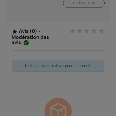
JE DÉCOUVRE
Avis (0) -

Modération des
avis

Il n'y a pas encore d'avis pour ce produit.