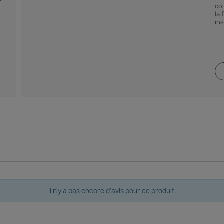
co
la 
ins
Il n'y a pas encore d'avis pour ce produit.