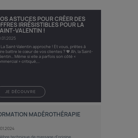
OS ASTUCES POUR CRÉER DES
FFRES IRRÉSISTIBLES POUR LA
AINT-VALENTIN !
.01.2025
 La Saint-Valentin approche ! Et vous, prêtes à
ire battre le cœur de vos clientes ? 💖 Ah, la Saint-
lentin… Même si elle a parfois son côté «
mmercial » critiqué,...
JE DÉCOUVRE
ORMATION MADÉROTHÉRAPIE
.01.2024
lèbre technique de massage d’origine