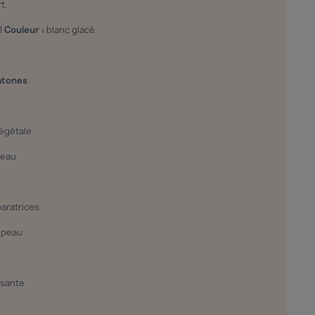
t.
|
Couleur :
blanc glacé
atones
végétale
peau
paratrices
a peau
e
ssante