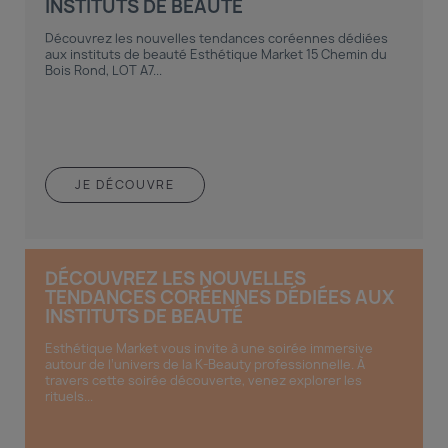
INSTITUTS DE BEAUTÉ
Découvrez les nouvelles tendances coréennes dédiées
aux instituts de beauté Esthétique Market 15 Chemin du
Bois Rond, LOT A7...
JE DÉCOUVRE
DÉCOUVREZ LES NOUVELLES
TENDANCES CORÉENNES DÉDIÉES AUX
INSTITUTS DE BEAUTÉ
Esthétique Market vous invite à une soirée immersive
autour de l’univers de la K-Beauty professionnelle. À
travers cette soirée découverte, venez explorer les
rituels...