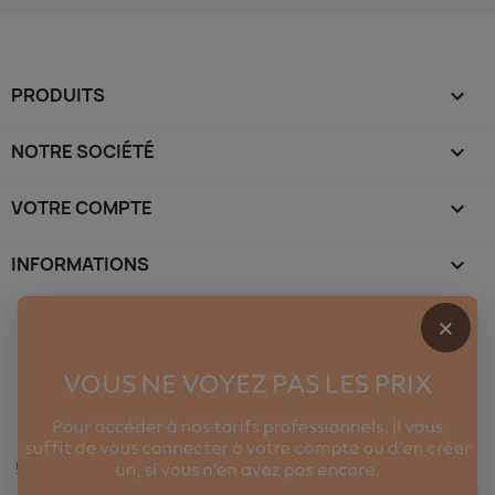
PRODUITS

NOTRE SOCIÉTÉ

VOTRE COMPTE

INFORMATIONS
keyboard_arrow_down
×