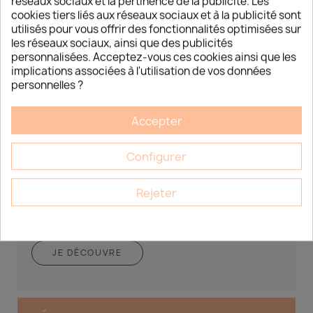
réseaux sociaux et la pertinence de la publicité. Les
cookies tiers liés aux réseaux sociaux et à la publicité sont
utilisés pour vous offrir des fonctionnalités optimisées sur
les réseaux sociaux, ainsi que des publicités
personnalisées. Acceptez-vous ces cookies ainsi que les
implications associées à l'utilisation de vos données
personnelles ?
DÉCOUVREZ LES NOUVELLES
TENDANCES CORÉENNES DÉDIÉES AUX
Accepter
INSTITUTS DE BEAUTÉ
Découvrez les nouvelles tendances coréennes dédiées
Configurer
aux instituts de beauté Esthétique Market 15 Chemin du
Bois Rond, LOT A7...
Rejeter
JE DÉCOUVRE