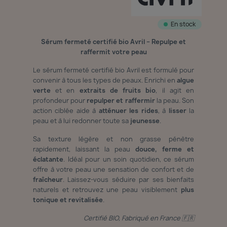
En stock
Sérum fermeté certifié bio Avril – Repulpe et
raffermit votre peau
Le sérum fermeté certifié bio Avril est formulé pour
convenir à tous les types de peaux. Enrichi en
algue
verte
et en
extraits de fruits bio
, il agit en
profondeur pour
repulper et raffermir
la peau. Son
action ciblée aide à
atténuer les rides
, à
lisser
la
peau et à lui redonner toute sa
jeunesse
.
Sa texture légère et non grasse pénètre
rapidement, laissant la peau
douce, ferme et
éclatante
. Idéal pour un soin quotidien, ce sérum
offre à votre peau une sensation de confort et de
fraîcheur
. Laissez-vous séduire par ses bienfaits
naturels et retrouvez une peau visiblement
plus
tonique et revitalisée
.
Certifié BIO, Fabriqué en France 🇫🇷