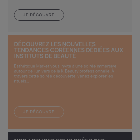
JE DÉCOUVRE
DÉCOUVREZ LES NOUVELLES
TENDANCES CORÉENNES DÉDIÉES AUX
INSTITUTS DE BEAUTÉ
Esthétique Market vous invite à une soirée immersive
autour de l’univers de la K-Beauty professionnelle. À
travers cette soirée découverte, venez explorer les
rituels...
JE DÉCOUVRE