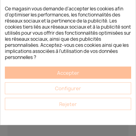
Ce magasin vous demande d'accepter les cookies afin
d'optimiser les performances, les fonctionnalités des
réseaux sociaux et la pertinence de la publicité. Les
cookies tiers liés aux réseaux sociaux et à la publicité sont
utilisés pour vous offrir des fonctionnalités optimisées sur
les réseaux sociaux, ainsi que des publicités
personnalisées. Acceptez-vous ces cookies ainsi que les
implications associées à l'utilisation de vos données
personnelles ?
Accepter
DÉCOUVREZ LES NOUVELLES
Configurer
TENDANCES CORÉENNES DÉDIÉES AUX
INSTITUTS DE BEAUTÉ
Rejeter
Découvrez les nouvelles tendances coréennes dédiées
aux instituts de beauté Esthétique Market 15 Chemin du
Bois Rond, LOT A7...