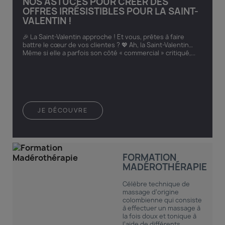
NOS ASTUCES POUR CRÉER DES
OFFRES IRRÉSISTIBLES POUR LA SAINT-
VALENTIN !
🎉 La Saint-Valentin approche ! Et vous, prêtes à faire
battre le cœur de vos clientes ? 💖 Ah, la Saint-Valentin…
Même si elle a parfois son côté « commercial » critiqué,...
JE DÉCOUVRE
FORMATION
MADÉROTHÉRAPIE
Célèbre technique de
massage d’origine
colombienne qui consiste
à effectuer un massage à
la fois doux et tonique à
l’aide de différents