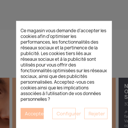
Ce magasin vous demande d'accepter les
cookies afin d'optimiser les
performances, les fonctionnalités des
réseaux sociaux et la pertinence de la
L’ACTUALITÉ
/
BEAUTÉ
publicité. Les cookies tiers liés aux
réseaux sociaux et à la publicité sont
utilisés pour vous offrir des
fonctionnalités optimisées sur les réseaux
sociaux, ainsi que des publicités
personnalisées. Acceptez-vous ces
DÉCOUVREZ LES NOUVELLES
N
cookies ainsi que les implications
TENDANCES CORÉENNES DÉDIÉES
O
associées à l'utilisation de vos données
AUX INSTITUTS DE BEAUTÉ
S
personnelles ?
11.05.2026
30
Esthétique Market vous invite à une soirée
🎉
Accepter
Configurer
Rejeter
immersive autour de l’univers de la K-Beauty
fa
professionnelle. À travers cette soirée découverte,
Va
venez explorer les rituels...
co