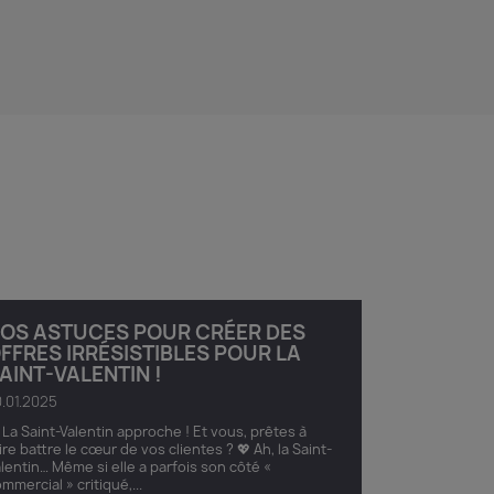
OS ASTUCES POUR CRÉER DES
FFRES IRRÉSISTIBLES POUR LA
AINT-VALENTIN !
.01.2025
 La Saint-Valentin approche ! Et vous, prêtes à
ire battre le cœur de vos clientes ? 💖 Ah, la Saint-
lentin… Même si elle a parfois son côté «
mmercial » critiqué,...