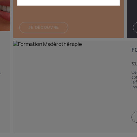
JE DÉCOUVRE
F
30
Cé
t
co
la 
ins