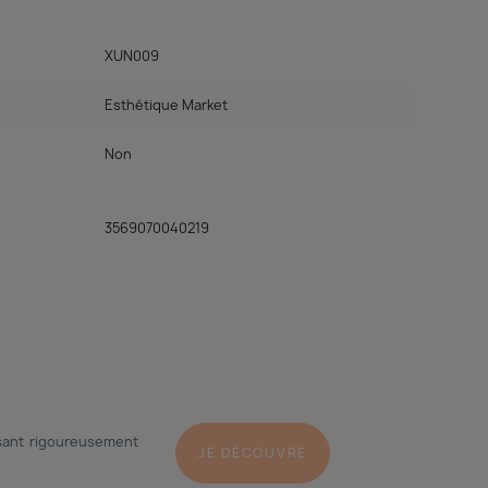
XUN009
Esthétique Market
Non
3569070040219
issant rigoureusement
JE DÉCOUVRE