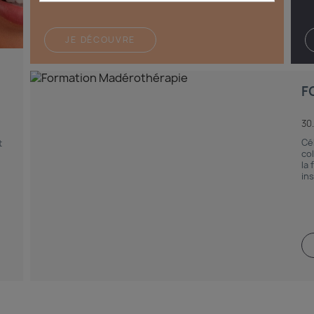
JE DÉCOUVRE
F
30
Cé
t
co
la 
ins