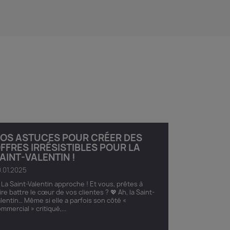
OS ASTUCES POUR CRÉER DES
FFRES IRRÉSISTIBLES POUR LA
AINT-VALENTIN !
.01.2025
 La Saint-Valentin approche ! Et vous, prêtes à
ire battre le cœur de vos clientes ? 💖 Ah, la Saint-
lentin… Même si elle a parfois son côté «
mmercial » critiqué,...