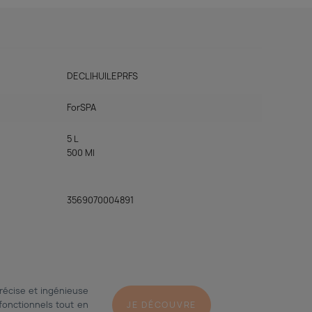
DECLIHUILEPRFS
ForSPA
5 L
500 Ml
3569070004891
récise et ingénieuse
 fonctionnels tout en
JE DÉCOUVRE