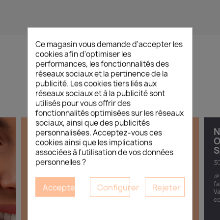
Ce magasin vous demande d'accepter les
cookies afin d'optimiser les
performances, les fonctionnalités des
L’ACTUALITÉ
/
BEAUTÉ
réseaux sociaux et la pertinence de la
publicité. Les cookies tiers liés aux
réseaux sociaux et à la publicité sont
utilisés pour vous offrir des
fonctionnalités optimisées sur les réseaux
sociaux, ainsi que des publicités
DÉCOUVREZ LES NOUVELLES
N
personnalisées. Acceptez-vous ces
TENDANCES CORÉENNES DÉDIÉES
O
cookies ainsi que les implications
AUX INSTITUTS DE BEAUTÉ
S
associées à l'utilisation de vos données
personnelles ?
11.05.2026
30
Esthétique Market vous invite à une soirée
🎉
immersive autour de l’univers de la K-Beauty
fa
Accepter
Configurer
Rejeter
professionnelle. À travers cette soirée découverte,
Va
venez explorer les rituels...
co