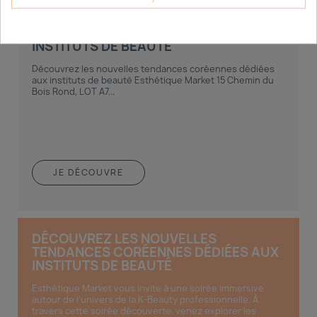
DÉCOUVREZ LES NOUVELLES
TENDANCES CORÉENNES DÉDIÉES AUX
INSTITUTS DE BEAUTÉ
Découvrez les nouvelles tendances coréennes dédiées
aux instituts de beauté Esthétique Market 15 Chemin du
Bois Rond, LOT A7...
JE DÉCOUVRE
DÉCOUVREZ LES NOUVELLES
TENDANCES CORÉENNES DÉDIÉES AUX
INSTITUTS DE BEAUTÉ
Esthétique Market vous invite à une soirée immersive
autour de l’univers de la K-Beauty professionnelle. À
travers cette soirée découverte, venez explorer les