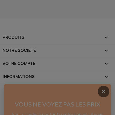
PRODUITS

NOTRE SOCIÉTÉ

VOTRE COMPTE

INFORMATIONS
keyboard_arrow_down
×